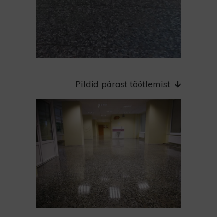
Pildid pärast töötlemist
🡳