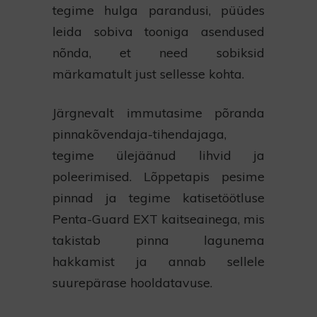
tegime hulga parandusi, püüdes
leida sobiva tooniga asendused
nõnda, et need sobiksid
märkamatult just sellesse kohta.
Järgnevalt immutasime põranda
pinnakõvendaja-tihendajaga,
tegime ülejäänud lihvid ja
poleerimised. Lõppetapis pesime
pinnad ja tegime katisetöötluse
Penta-Guard EXT kaitseainega, mis
takistab pinna lagunema
hakkamist ja annab sellele
suurepärase hooldatavuse.