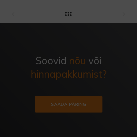
Soovid
nõu
või
hinnapakkumist?
SAADA PÄRING