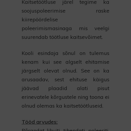
Kaitsetöötluse järel tegime ka
soojuspoleerimise raske
kiirepöördelise
poleerimismasinaga mis veelgi
suurendab töötluse kaitsevõimet.
Kooli esindaja sõnul on tulemus
kenam kui see algselt ehitamise
järgselt olevat olnud. See on ka
arusaadav, sest ehituse käigus
jäävad plaadid alati pisut
erinevatele kõrgustele ning toona ei
olnud olemas ka kaitsetöötluseid.
Tööd arvudes:
Põrandat lihviti, tihendati, poleeriti,