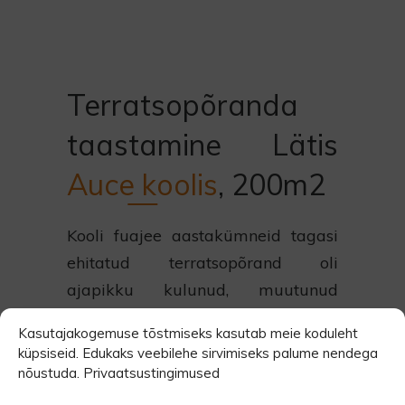
Terratsopõranda
taastamine Lätis
Auce koolis
, 200m2
Kooli fuajee aastakümneid tagasi
ehitatud terratsopõrand oli
ajapikku kulunud, muutunud
ebatasaseks ning paljudes
Kasutajakogemuse tõstmiseks kasutab meie koduleht
kohtades auklik. Nõukaajal oli
küpsiseid. Edukaks veebilehe sirvimiseks palume nendega
kombeks terratsoplaatide vahele
nõustuda.
Privaatsustingimused
panna klaasiliist. Ka sellest olid siin-